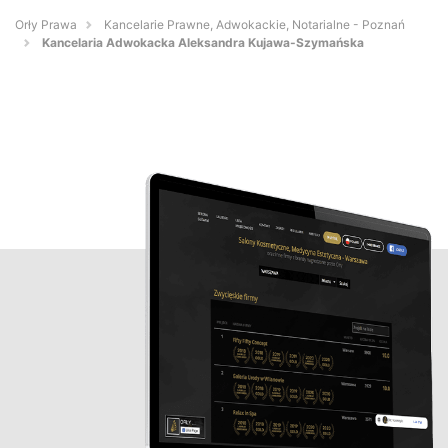
Orły Prawa
Kancelarie Prawne, Adwokackie, Notarialne - Poznań
Kancelaria Adwokacka Aleksandra Kujawa-Szymańska