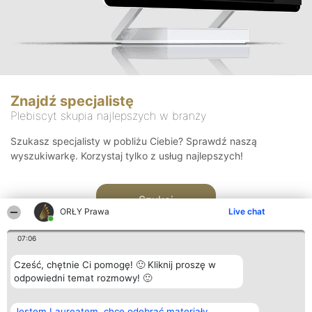
Znajdź specjalistę
Plebiscyt skupia najlepszych w branży
Szukasz specjalisty w pobliżu Ciebie? Sprawdź naszą
wyszukiwarkę. Korzystaj tylko z usług najlepszych!
Szukaj
ORŁY Prawa
Live chat
07:06
Cześć, chętnie Ci pomogę! 🙂 Kliknij proszę w
odpowiedni temat rozmowy! 🙂
Organizator plebiscytu
Plebiscyt
Kontakt
Jestem Laureatem, chcę odebrać materiały