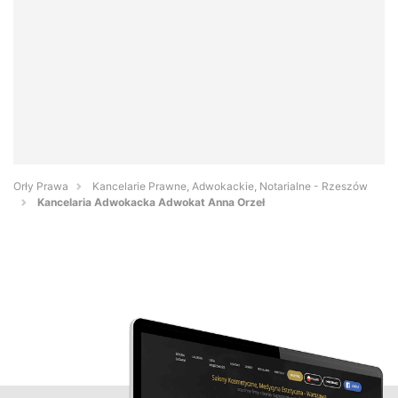
Orły Prawa
Kancelarie Prawne, Adwokackie, Notarialne - Rzeszów
Kancelaria Adwokacka Adwokat Anna Orzeł