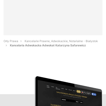
Orły Prawa
Kancelarie Prawne, Adwokackie, Notarialne - Białystok
Kancelaria Adwokacka Adwokat Katarzyna Safarewicz