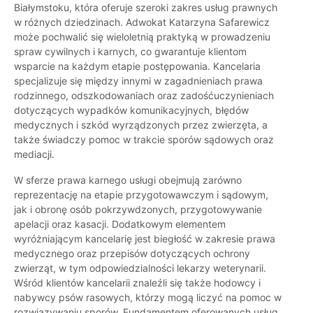
Białymstoku, która oferuje szeroki zakres usług prawnych
w różnych dziedzinach. Adwokat Katarzyna Safarewicz
może pochwalić się wieloletnią praktyką w prowadzeniu
spraw cywilnych i karnych, co gwarantuje klientom
wsparcie na każdym etapie postępowania. Kancelaria
specjalizuje się między innymi w zagadnieniach prawa
rodzinnego, odszkodowaniach oraz zadośćuczynieniach
dotyczących wypadków komunikacyjnych, błędów
medycznych i szkód wyrządzonych przez zwierzęta, a
także świadczy pomoc w trakcie sporów sądowych oraz
mediacji.
W sferze prawa karnego usługi obejmują zarówno
reprezentację na etapie przygotowawczym i sądowym,
jak i obronę osób pokrzywdzonych, przygotowywanie
apelacji oraz kasacji. Dodatkowym elementem
wyróżniającym kancelarię jest biegłość w zakresie prawa
medycznego oraz przepisów dotyczących ochrony
zwierząt, w tym odpowiedzialności lekarzy weterynarii.
Wśród klientów kancelarii znaleźli się także hodowcy i
nabywcy psów rasowych, którzy mogą liczyć na pomoc w
rozwiązywaniu sporów. Fundamentem oferowanych usług