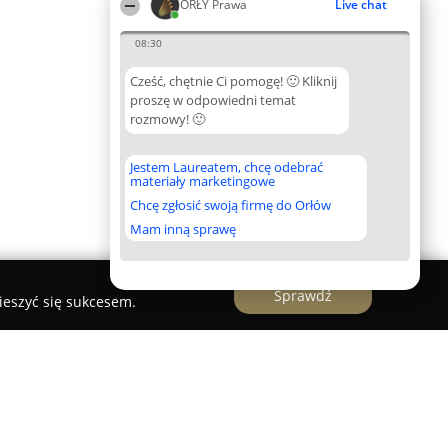
ORŁY Prawa
Live chat
08:30
Cześć, chętnie Ci pomogę! 🙂 Kliknij
proszę w odpowiedni temat
rozmowy! 🙂
Jestem Laureatem, chcę odebrać
materiały marketingowe
Chcę zgłosić swoją firmę do Orłów
Mam inną sprawę
Sprawdź
ieszyć się sukcesem.
k