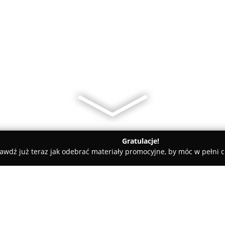
Gratulacje!
awdź już teraz jak odebrać materiały promocyjne, by móc w pełni c
rialne - Płock
Kancelaria Adwokacka. Adwokat Szymon Dude