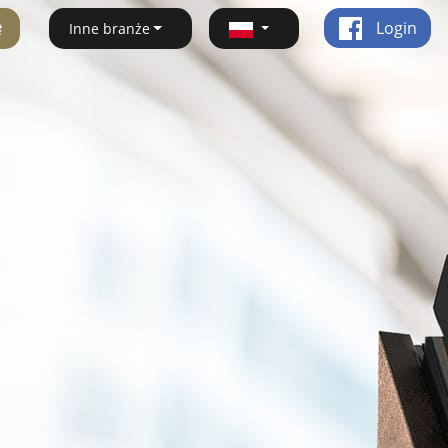
ę
Login
Inne branże