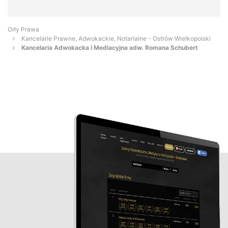
Orły Prawa
Kancelarie Prawne, Adwokackie, Notarialne - Ostrów Wielkopolski
Kancelaria Adwokacka i Mediacyjna adw. Romana Schubert