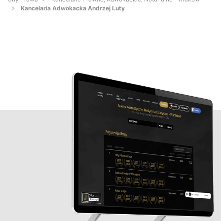
Kancelaria Adwokacka Andrzej Luty