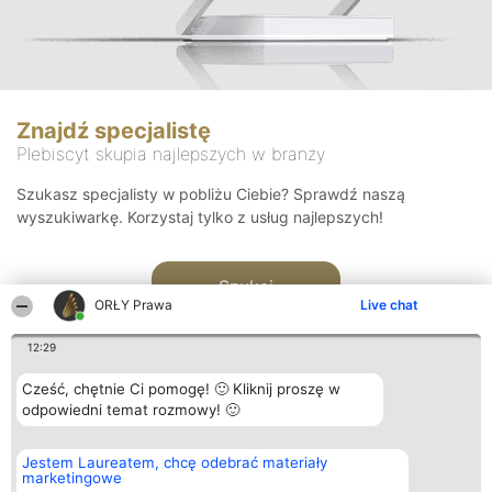
Znajdź specjalistę
Plebiscyt skupia najlepszych w branży
Szukasz specjalisty w pobliżu Ciebie? Sprawdź naszą
wyszukiwarkę. Korzystaj tylko z usług najlepszych!
Szukaj
ORŁY Prawa
Live chat
12:29
Cześć, chętnie Ci pomogę! 🙂 Kliknij proszę w
odpowiedni temat rozmowy! 🙂
Organizator plebiscytu
Plebiscyt
Kontakt
Jestem Laureatem, chcę odebrać materiały
Bright Side Solutions sp. z o.
Laureaci
Kontakt
marketingowe
o. sp. k.
Lista