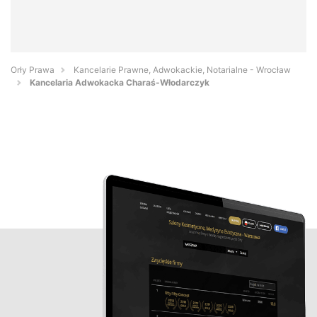
Orły Prawa
Kancelarie Prawne, Adwokackie, Notarialne - Wrocław
Kancelaria Adwokacka Charaś-Włodarczyk