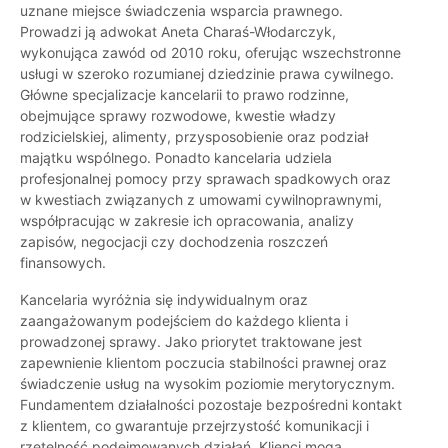
uznane miejsce świadczenia wsparcia prawnego.
Prowadzi ją adwokat Aneta Charaś-Włodarczyk,
wykonująca zawód od 2010 roku, oferując wszechstronne
usługi w szeroko rozumianej dziedzinie prawa cywilnego.
Główne specjalizacje kancelarii to prawo rodzinne,
obejmujące sprawy rozwodowe, kwestie władzy
rodzicielskiej, alimenty, przysposobienie oraz podział
majątku wspólnego. Ponadto kancelaria udziela
profesjonalnej pomocy przy sprawach spadkowych oraz
w kwestiach związanych z umowami cywilnoprawnymi,
współpracując w zakresie ich opracowania, analizy
zapisów, negocjacji czy dochodzenia roszczeń
finansowych.
Kancelaria wyróżnia się indywidualnym oraz
zaangażowanym podejściem do każdego klienta i
prowadzonej sprawy. Jako priorytet traktowane jest
zapewnienie klientom poczucia stabilności prawnej oraz
świadczenie usług na wysokim poziomie merytorycznym.
Fundamentem działalności pozostaje bezpośredni kontakt
z klientem, co gwarantuje przejrzystość komunikacji i
rzetelność podejmowanych działań. Klienci mogą