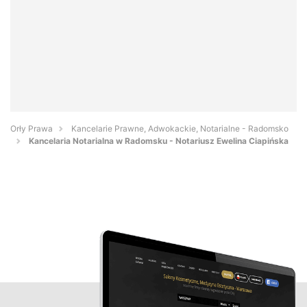
Orły Prawa
Kancelarie Prawne, Adwokackie, Notarialne - Radomsko
Kancelaria Notarialna w Radomsku - Notariusz Ewelina Ciapińska