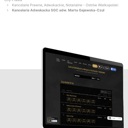
Kancelarie Prawne, Adwokackie, Notarialne - Ostrów Wielkopolski
Kancelaria Adwokacka SGC adw. Marta Gajewska-Czul