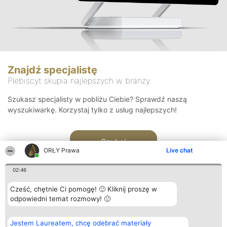
Znajdź specjalistę
Plebiscyt skupia najlepszych w branży
Szukasz specjalisty w pobliżu Ciebie? Sprawdź naszą
wyszukiwarkę. Korzystaj tylko z usług najlepszych!
Szukaj
ORŁY Prawa
Live chat
02:46
Cześć, chętnie Ci pomogę! 🙂 Kliknij proszę w
odpowiedni temat rozmowy! 🙂
Organizator plebiscytu
Plebiscyt
Kontakt
Jestem Laureatem, chcę odebrać materiały
Bright Side Solutions sp. z o.
Laureaci
Kontakt