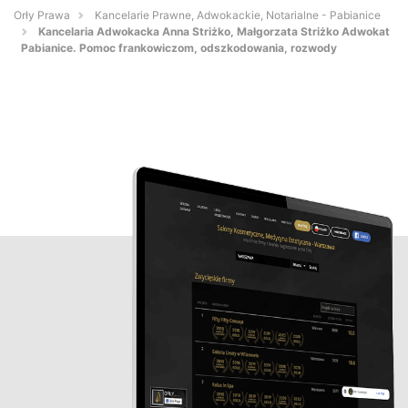
Orły Prawa
Kancelarie Prawne, Adwokackie, Notarialne - Pabianice
Kancelaria Adwokacka Anna Striżko, Małgorzata Striżko Adwokat
Pabianice. Pomoc frankowiczom, odszkodowania, rozwody