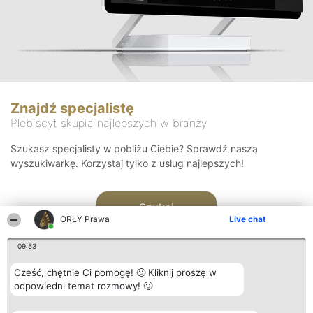
Znajdź specjalistę
Plebiscyt skupia najlepszych w branży
Szukasz specjalisty w pobliżu Ciebie? Sprawdź naszą
wyszukiwarkę. Korzystaj tylko z usług najlepszych!
Szukaj
ORŁY Prawa
Live chat
09:53
Cześć, chętnie Ci pomogę! 🙂 Kliknij proszę w
odpowiedni temat rozmowy! 🙂
Organizator plebiscytu
Plebiscyt
Kontakt