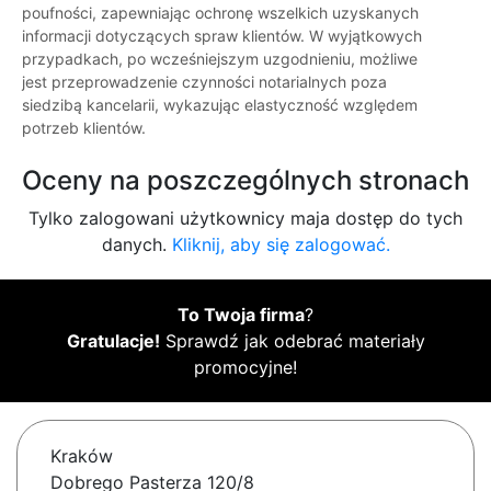
poufności, zapewniając ochronę wszelkich uzyskanych
informacji dotyczących spraw klientów. W wyjątkowych
przypadkach, po wcześniejszym uzgodnieniu, możliwe
jest przeprowadzenie czynności notarialnych poza
siedzibą kancelarii, wykazując elastyczność względem
potrzeb klientów.
Oceny na poszczególnych stronach
Tylko zalogowani użytkownicy maja dostęp do tych
danych.
Kliknij, aby się zalogować.
To Twoja firma
?
Gratulacje!
Sprawdź jak odebrać materiały
promocyjne!
Kraków
Dobrego Pasterza 120/8