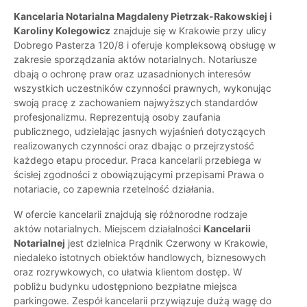
Kancelaria Notarialna Magdaleny Pietrzak-Rakowskiej i
Karoliny Kolegowicz
znajduje się w Krakowie przy ulicy
Dobrego Pasterza 120/8 i oferuje kompleksową obsługę w
zakresie sporządzania aktów notarialnych. Notariusze
dbają o ochronę praw oraz uzasadnionych interesów
wszystkich uczestników czynności prawnych, wykonując
swoją pracę z zachowaniem najwyższych standardów
profesjonalizmu. Reprezentują osoby zaufania
publicznego, udzielając jasnych wyjaśnień dotyczących
realizowanych czynności oraz dbając o przejrzystość
każdego etapu procedur. Praca kancelarii przebiega w
ścisłej zgodności z obowiązującymi przepisami Prawa o
notariacie, co zapewnia rzetelność działania.
W ofercie kancelarii znajdują się różnorodne rodzaje
aktów notarialnych. Miejscem działalności
Kancelarii
Notarialnej
jest dzielnica Prądnik Czerwony w Krakowie,
niedaleko istotnych obiektów handlowych, biznesowych
oraz rozrywkowych, co ułatwia klientom dostęp. W
pobliżu budynku udostępniono bezpłatne miejsca
parkingowe. Zespół kancelarii przywiązuje dużą wagę do