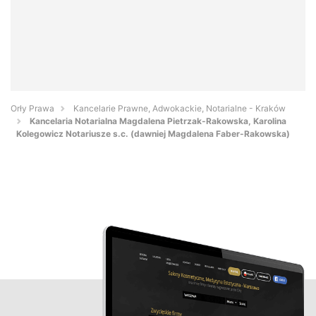
Orły Prawa
Kancelarie Prawne, Adwokackie, Notarialne - Kraków
Kancelaria Notarialna Magdalena Pietrzak-Rakowska, Karolina
Kolegowicz Notariusze s.c. (dawniej Magdalena Faber-Rakowska)