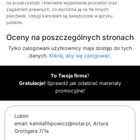
na przejrzystość i klarowne wyjaśnianie procedur oraz
zagadnień prawnych, co wyróżnia ją na tle innych
placówek. Usługi kancelarii są świadczone w języku
polskim.
Oceny na poszczególnych stronach
Tylko zalogowani użytkownicy maja dostęp do tych
danych.
Kliknij, aby się zalogować.
To Twoja firma
?
Gratulacje!
Sprawdź jak odebrać materiały
promocyjne!
Lublin
email: kamilafilipowicz@notar.pl, Artura
Grottgera 7/1a