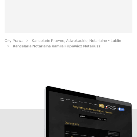
Orły Prawa
Kancelarie Prawne, Adwokackie, Notarialne - Lublin
Kancelaria Notarialna Kamila Filipowicz Notariusz