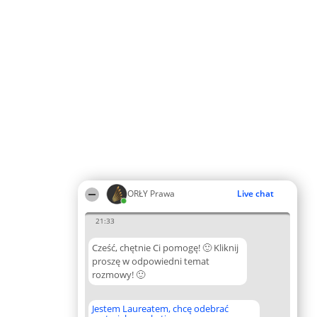
ORŁY Prawa
Live chat
21:33
Cześć, chętnie Ci pomogę! 🙂 Kliknij
proszę w odpowiedni temat
rozmowy! 🙂
Jestem Laureatem, chcę odebrać