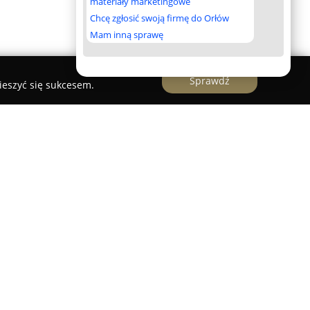
materiały marketingowe
Chcę zgłosić swoją firmę do Orłów
Mam inną sprawę
Sprawdź
ieszyć się sukcesem.
dzi rozpoznawalną kancelarię notarialną w
 w świadczeniu szerokiego zakresu usług
i mieści się przy ulicy Marii Konopnickiej 18/1,
oziom profesjonalizmu i dbałość o
ych czynności prawnych. Praktyka firmy opiera
oraz rozległej wiedzy, co pozwala na