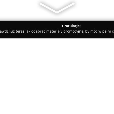
Gratulacje!
awdź już teraz jak odebrać materiały promocyjne, by móc w pełni c
rialne - Wałbrzych
Olga Mikołajczyk-Dziuba
O firmie:
Olga Mikołajczyk-Dziuba
prowa
Wałbrzychu, specjalizującą się
notarialnych. Siedziba kancelari
gdzie zapewniany jest wysoki p
Pokaż więcej >>
bezpieczeństwo przeprowadzan
się na solidnym doświadczeniu 