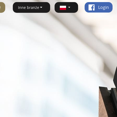
ę
Login
Inne branże