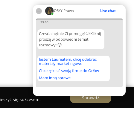
ORŁY Prawa
Live chat
23:00
Cześć, chętnie Ci pomogę! 🙂 Kliknij
proszę w odpowiedni temat
rozmowy! 🙂
Jestem Laureatem, chcę odebrać
materiały marketingowe
Chcę zgłosić swoją firmę do Orłów
Mam inną sprawę
Sprawdź
ieszyć się sukcesem.
emysława