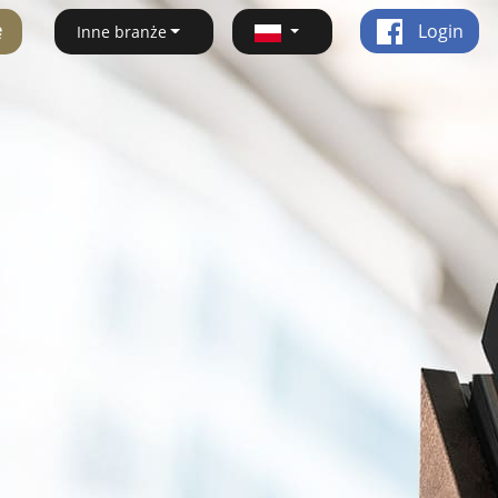
ę
Login
Inne branże