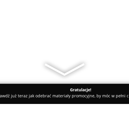
Gratulacje!
awdź już teraz jak odebrać materiały promocyjne, by móc w pełni c
arialne - Wrocław
Kancelaria Notarialna Bakalska-Sochaj Prz