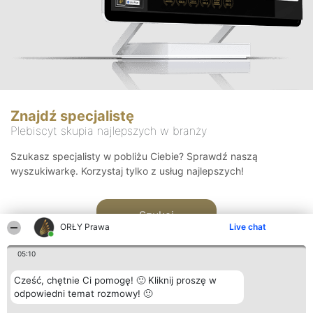
Znajdź specjalistę
Plebiscyt skupia najlepszych w branży
Szukasz specjalisty w pobliżu Ciebie? Sprawdź naszą
wyszukiwarkę. Korzystaj tylko z usług najlepszych!
Szukaj
ORŁY Prawa
Live chat
05:10
Cześć, chętnie Ci pomogę! 🙂 Kliknij proszę w
odpowiedni temat rozmowy! 🙂