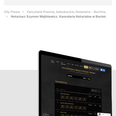
Orły Prawa
Kancelarie Prawne, Adwokackie, Notarialne - Bochnia
Notariusz Szymon Wojtkiewicz, Kancelaria Notarialna w Bochni