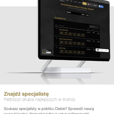
Znajdź specjalistę
Plebiscyt skupia najlepszych w branży
Szukasz specjalisty w pobliżu Ciebie? Sprawdź naszą
wyszukiwarkę. Korzystaj tylko z usług najlepszych!