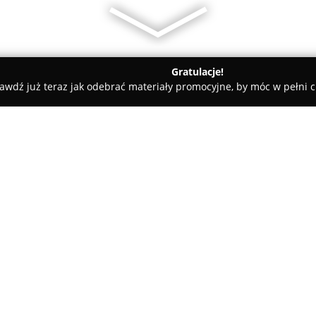
Gratulacje!
awdź już teraz jak odebrać materiały promocyjne, by móc w pełni c
arialne - Radom
Amicus Group Kancelarie Prawne
O firmie:
Amicus Kancelaria Odszkodo
2013 roku jako renomowana fir
szczególnym uwzględnieniem 
Biuro, mieszczące się przy ulic
Pokaż więcej >>
zakresie spraw dotyczących uz
poszkodowanych.