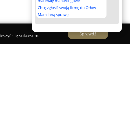
materiały marketingowe
Chcę zgłosić swoją firmę do Orłów
Mam inną sprawę
Sprawdź
ieszyć się sukcesem.
wawcza
Sp. z o.o. z siedzibą w Radomiu działa od
ma, oferująca kompleksowe usługi prawne, ze
dochodzenia różnego rodzaju odszkodowań.
y Żeromskiego 57/1, specjalizuje się w szerokim
yskiwania należnych świadczeń dla osób