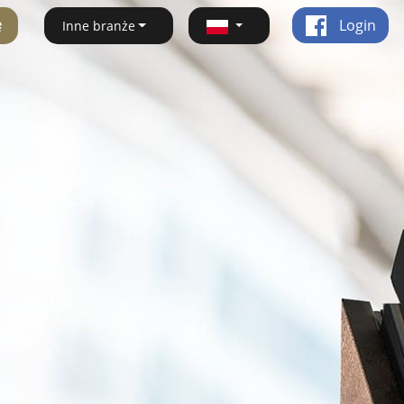
ę
Login
Inne branże