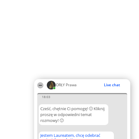
ORŁY Prawa
Live chat
18:03
Cześć, chętnie Ci pomogę! 🙂 Kliknij
proszę w odpowiedni temat
rozmowy! 🙂
Jestem Laureatem, chcę odebrać