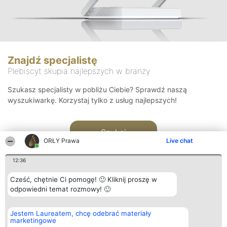
Znajdź specjalistę
Plebiscyt skupia najlepszych w branży
Szukasz specjalisty w pobliżu Ciebie? Sprawdź naszą
wyszukiwarkę. Korzystaj tylko z usług najlepszych!
Szukaj
ORŁY Prawa
Live chat
12:36
Cześć, chętnie Ci pomogę! 🙂 Kliknij proszę w
odpowiedni temat rozmowy! 🙂
Organizator plebiscytu
Plebiscyt
Kontakt
Jestem Laureatem, chcę odebrać materiały
Bright Side Solutions sp. z o.
Laureaci
Kontakt
marketingowe
o. sp. k.
Lista