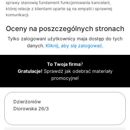
sprawy stanowią fundament funkcjonowania kancelarii,
której relacje z klientami oparte są na empatii i sprawnej
komunikacji.
Oceny na poszczególnych stronach
Tylko zalogowani użytkownicy maja dostęp do tych
danych.
Kliknij, aby się zalogować.
To Twoja firma
?
Gratulacje!
Sprawdź jak odebrać materiały
promocyjne!
Dzierżoniów
Diorowska 26/3