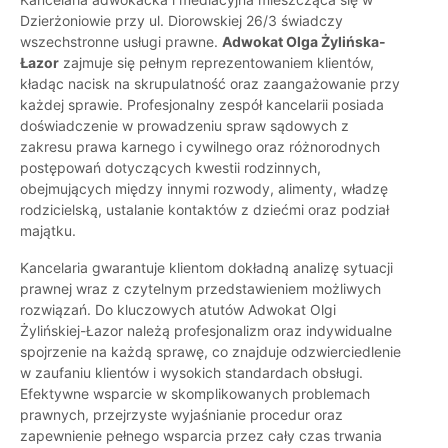
Dzierżoniowie przy ul. Diorowskiej 26/3 świadczy
wszechstronne usługi prawne.
Adwokat Olga Żylińska-
Łazor
zajmuje się pełnym reprezentowaniem klientów,
kładąc nacisk na skrupulatność oraz zaangażowanie przy
każdej sprawie. Profesjonalny zespół kancelarii posiada
doświadczenie w prowadzeniu spraw sądowych z
zakresu prawa karnego i cywilnego oraz różnorodnych
postępowań dotyczących kwestii rodzinnych,
obejmujących między innymi rozwody, alimenty, władzę
rodzicielską, ustalanie kontaktów z dziećmi oraz podział
majątku.
Kancelaria gwarantuje klientom dokładną analizę sytuacji
prawnej wraz z czytelnym przedstawieniem możliwych
rozwiązań. Do kluczowych atutów Adwokat Olgi
Żylińskiej-Łazor należą profesjonalizm oraz indywidualne
spojrzenie na każdą sprawę, co znajduje odzwierciedlenie
w zaufaniu klientów i wysokich standardach obsługi.
Efektywne wsparcie w skomplikowanych problemach
prawnych, przejrzyste wyjaśnianie procedur oraz
zapewnienie pełnego wsparcia przez cały czas trwania