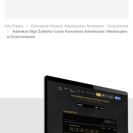
Orły Prawa
Kancelarie Prawne, Adwokackie, Notarialne - Dzierżoniów
Adwokat Olga Żylińska-Łazor Kancelaria Adwokacka i Mediacyjna
w Dzierżoniowie