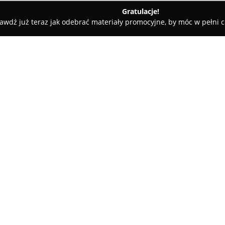
Gratulacje!
awdź już teraz jak odebrać materiały promocyjne, by móc w pełni c
rialne - Gliwice
Kancelaria Prawna Gliwice - Radca Prawny Krzy
rawny Krzysztof Bilski
O firmie:
Kancelaria Prawna Gliwice – R
zespół radców prawnych oraz 
szeroki zakres usług prawnych
przedsiębiorcom. Firma posiad
działalność między innymi w Gl
Pokaż więcej >>
profesjonalizmie, rzetelności 
Zespół kancelarii zapewnia ws
prawa rodzinnego, w tym spra
majątku. Prawnicy dysponują t