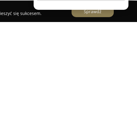
Sprawdź
ieszyć się sukcesem.
sztof Bilski i Wspólnicy
adca Prawny Krzysztof Bilski i Wspólnicy
stanowi
adwokatów z dużym doświadczeniem, oferujących
 zarówno osobom indywidualnym, jak i
a silnie ugruntowaną pozycję na rynku, prowadzi
iwicach i Katowicach oraz opiera się na
oraz zachowaniu najwyższej poufności.
zechstronne doradztwo w kwestiach dotyczących
w rozwodowych, alimentacyjnych oraz podziału
akże szeroką wiedzą praktyczną z zakresu prawa