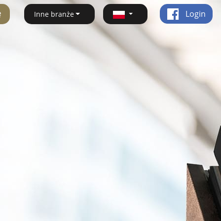
ę
Login
Inne branże