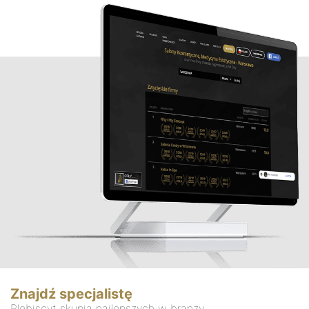
Znajdź specjalistę
Plebiscyt skupia najlepszych w branży