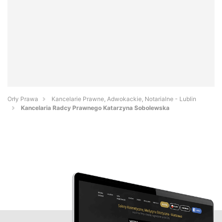
Orły Prawa
Kancelarie Prawne, Adwokackie, Notarialne - Lublin
Kancelaria Radcy Prawnego Katarzyna Sobolewska