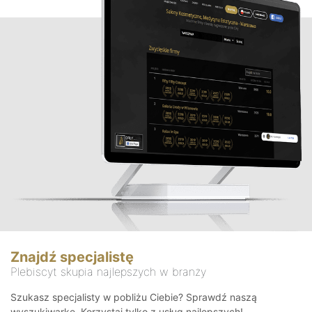
Znajdź specjalistę
Plebiscyt skupia najlepszych w branży
Szukasz specjalisty w pobliżu Ciebie? Sprawdź naszą
wyszukiwarkę. Korzystaj tylko z usług najlepszych!