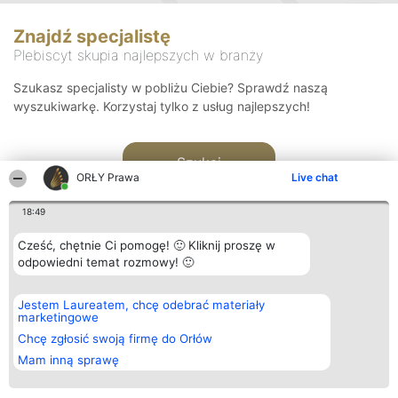
Znajdź specjalistę
Plebiscyt skupia najlepszych w branży
Szukasz specjalisty w pobliżu Ciebie? Sprawdź naszą
wyszukiwarkę. Korzystaj tylko z usług najlepszych!
Szukaj
ORŁY Prawa
Live chat
18:49
Cześć, chętnie Ci pomogę! 🙂 Kliknij proszę w
odpowiedni temat rozmowy! 🙂
Organizator plebiscytu
Plebiscyt
Kontakt
Jestem Laureatem, chcę odebrać materiały
Bright Side Solutions sp. z o.
Laureaci
Kontakt
marketingowe
o. sp. k.
Lista
ul. Ruska 22
wszystkich
Chcę zgłosić swoją firmę do Orłów
Wrocław 50-079
Laureatów
Mam inną sprawę
KRS 0000749100 | Regon
Zasady
381313360 | NIP 8943132676
Regulamin
+48 508 492 400
Polityka