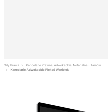
Orły Prawa
Kancelarie Prawne, Adwokackie, Notarialne - Tarnów
Kancelarie Adwokackie Piękoś Waniołek