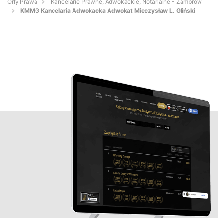
Orły Prawa
Kancelarie Prawne, Adwokackie, Notarialne - Zambrów
KMMG Kancelaria Adwokacka Adwokat Mieczysław L. Gliński