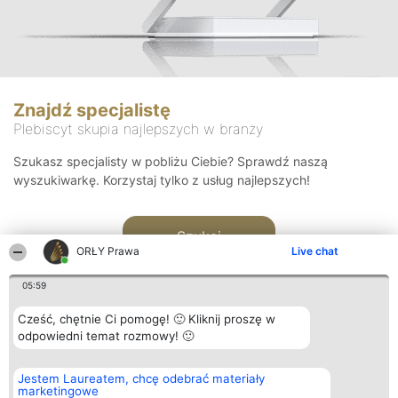
Znajdź specjalistę
Plebiscyt skupia najlepszych w branży
Szukasz specjalisty w pobliżu Ciebie? Sprawdź naszą
wyszukiwarkę. Korzystaj tylko z usług najlepszych!
Szukaj
ORŁY Prawa
Live chat
05:59
Cześć, chętnie Ci pomogę! 🙂 Kliknij proszę w
odpowiedni temat rozmowy! 🙂
Organizator plebiscytu
Plebiscyt
Kontakt
Jestem Laureatem, chcę odebrać materiały
Bright Side Solutions sp. z o.
Laureaci
Kontakt
marketingowe
o. sp. k.
Lista