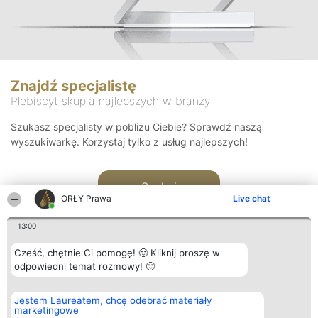
Znajdź specjalistę
Plebiscyt skupia najlepszych w branży
Szukasz specjalisty w pobliżu Ciebie? Sprawdź naszą
wyszukiwarkę. Korzystaj tylko z usług najlepszych!
Szukaj
ORŁY Prawa
Live chat
13:00
Cześć, chętnie Ci pomogę! 🙂 Kliknij proszę w
odpowiedni temat rozmowy! 🙂
Organizator plebiscytu
Plebiscyt
Kontakt
Jestem Laureatem, chcę odebrać materiały
Bright Side Solutions sp. z o.
Laureaci
Kontakt
marketingowe
o. sp. k.
Lista