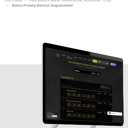
Orły Prawa
Kancelarie Prawne, Adwokackie, Notarialne - Łódź
Radca Prawny Bartosz Augustowski