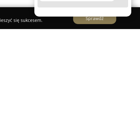
Sprawdź
ieszyć się sukcesem.
 Kancelaria adwokacka
ci Warszawy, przy ulicy Senatorskiej 24,
ński i Winiarska
tworzy zespół doświadczonych
eksowe wsparcie prawne. Kancelaria zapewnia
tnym, które oczekują pomocy w wielu kwestiach
twom, potrzebującym rzetelnych porad podczas
odarczej. Swoje usługi prawne skierowane do
 od 2005 roku, co pozwoliło jej zdobyć znaczące