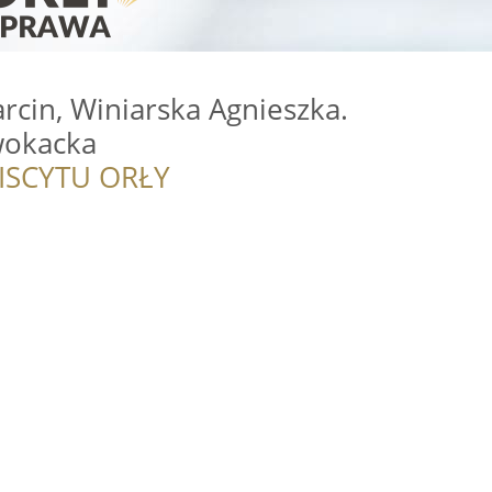
cin, Winiarska Agnieszka.
wokacka
ISCYTU ORŁY