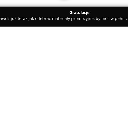
Gratulacje!
awdź już teraz jak odebrać materiały promocyjne, by móc w pełni c
arialne - Warszawa
Smoczyński Marcin, Winiarska Agnieszka.
szka. Kancelaria
O firmie:
Zlokalizowana w centralnej częś
Kancelaria Adwokacka Smoczy
adwokatów, oferujących kompl
obsługę zarówno osobom prywa
prawnych, jak i przedsiębiors
Pokaż więcej >>
prowadzenia działalności gosp
biznesu prowadzi nieprzerwanie
doświadczenie.