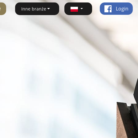
ę
Login
Inne branże