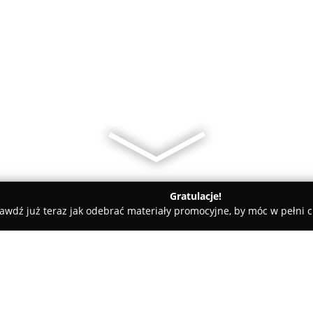
Gratulacje!
awdź już teraz jak odebrać materiały promocyjne, by móc w pełni c
arialne - Warszawa
Szlązkiewicz Maria, adwokat. Kancelaria 