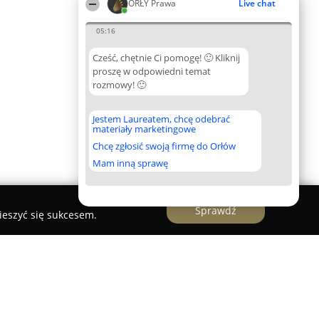
ORŁY Prawa
Live chat
05:16
Cześć, chętnie Ci pomogę! 🙂 Kliknij
proszę w odpowiedni temat
rozmowy! 🙂
Jestem Laureatem, chcę odebrać
materiały marketingowe
Chcę zgłosić swoją firmę do Orłów
Mam inną sprawę
Sprawdź
ieszyć się sukcesem.
adwokacka