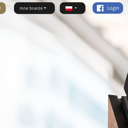
ę
Login
Inne branże