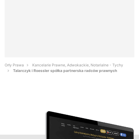
Orły Prawa
Kancelarie Prawne, Adwokackie, Notarialne - Tychy
Talarczyk i Roessler spółka partnerska radców prawnych