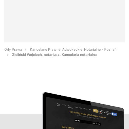
Orły Prawa
Kancelarie Prawne, Adwokackie, Notarialne - Poznań
Zieliński Wojciech, notariusz. Kancelaria notarialna