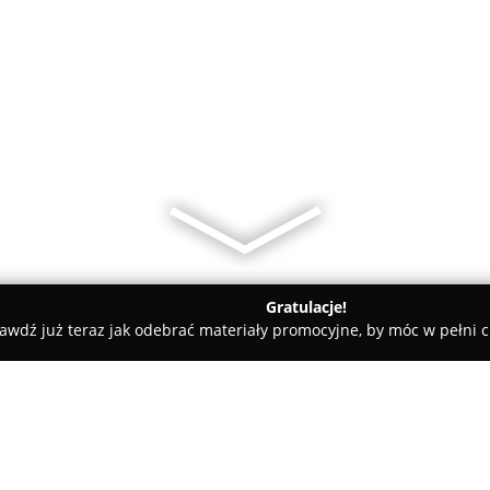
Gratulacje!
awdź już teraz jak odebrać materiały promocyjne, by móc w pełni c
arialne - Warszawa
Ziemnicka Kinga, radca prawny. Kancelaria