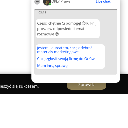
ORŁY Prawa
Live chat
03:18
Cześć, chętnie Ci pomogę! 🙂 Kliknij
proszę w odpowiedni temat
rozmowy! 🙂
Jestem Laureatem, chcę odebrać
materiały marketingowe
Chcę zgłosić swoją firmę do Orłów
Mam inną sprawę
Sprawdź
ieszyć się sukcesem.