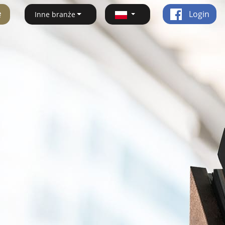
ę
Login
Inne branże