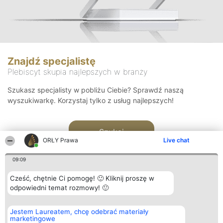
Znajdź specjalistę
Plebiscyt skupia najlepszych w branży
Szukasz specjalisty w pobliżu Ciebie? Sprawdź naszą
wyszukiwarkę. Korzystaj tylko z usług najlepszych!
Szukaj
ORŁY Prawa
Live chat
09:09
Cześć, chętnie Ci pomogę! 🙂 Kliknij proszę w
odpowiedni temat rozmowy! 🙂
Organizator plebiscytu
Plebiscyt
Kontakt
Jestem Laureatem, chcę odebrać materiały
Bright Side Solutions sp. z o.
Laureaci
Kontakt
marketingowe
o. sp. k.
Lista