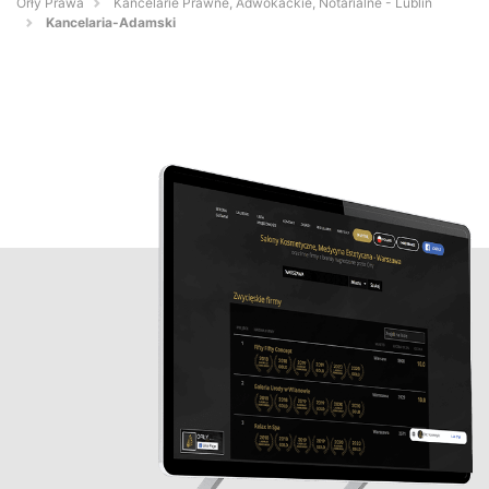
Orły Prawa
Kancelarie Prawne, Adwokackie, Notarialne - Lublin
Kancelaria-Adamski