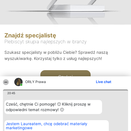
Znajdź specjalistę
Plebiscyt skupia najlepszych w branży
Szukasz specjalisty w pobliżu Ciebie? Sprawdź naszą
wyszukiwarkę. Korzystaj tylko z usług najlepszych!
Szukaj
ORŁY Prawa
Live chat
20:45
Cześć, chętnie Ci pomogę! 🙂 Kliknij proszę w
odpowiedni temat rozmowy! 🙂
Organizator plebiscytu
Plebiscyt
Kontakt
Jestem Laureatem, chcę odebrać materiały
Bright Side Solutions sp. z o.
Laureaci
Kontakt
marketingowe
o. sp. k.
Lista