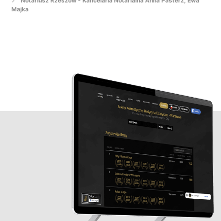
Notariusz Rzeszów - Kancelaria Notarialna Anna Pasterz, Ewa
Majka