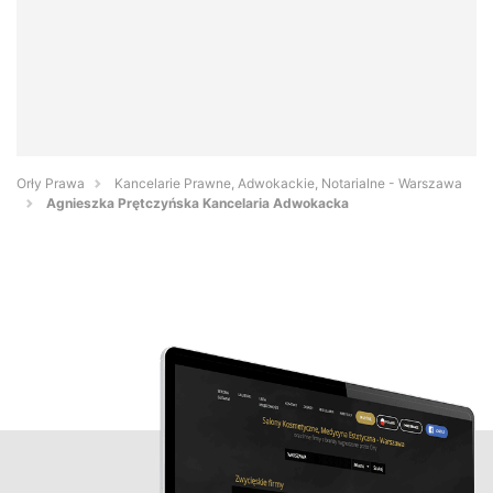
Orły Prawa
Kancelarie Prawne, Adwokackie, Notarialne - Warszawa
Agnieszka Prętczyńska Kancelaria Adwokacka