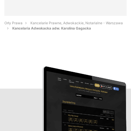
Orły Prawa
Kancelarie Prawne, Adwokackie, Notarialne - Warszawa
Kancelaria Adwokacka adw. Karolina Gagacka