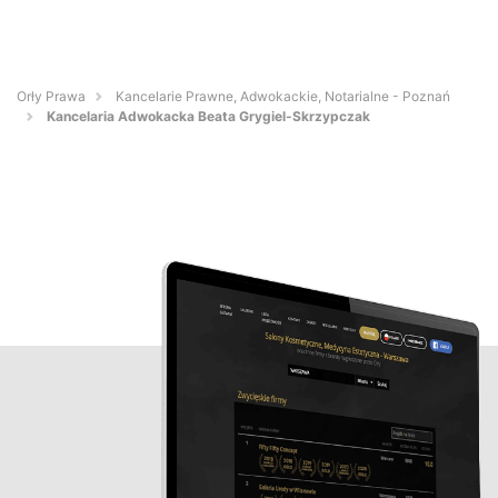
Orły Prawa
Kancelarie Prawne, Adwokackie, Notarialne - Poznań
Kancelaria Adwokacka Beata Grygiel-Skrzypczak