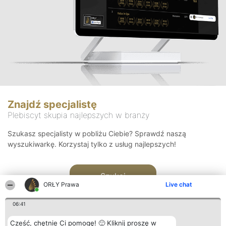
Znajdź specjalistę
Plebiscyt skupia najlepszych w branży
Szukasz specjalisty w pobliżu Ciebie? Sprawdź naszą
wyszukiwarkę. Korzystaj tylko z usług najlepszych!
Szukaj
ORŁY Prawa
Live chat
06:41
Cześć, chętnie Ci pomogę! 🙂 Kliknij proszę w