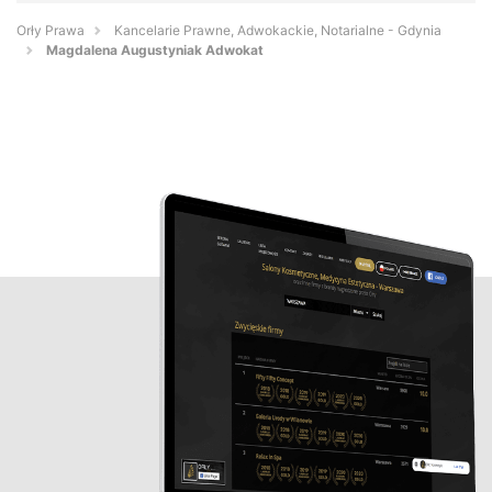
Orły Prawa
Kancelarie Prawne, Adwokackie, Notarialne - Gdynia
Magdalena Augustyniak Adwokat