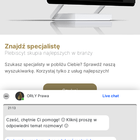
Znajdź specjalistę
Plebiscyt skupia najlepszych w branży
Szukasz specjalisty w pobliżu Ciebie? Sprawdź naszą
wyszukiwarkę. Korzystaj tylko z usług najlepszych!
Szukaj
ORŁY Prawa
Live chat
21:13
Cześć, chętnie Ci pomogę! 🙂 Kliknij proszę w
odpowiedni temat rozmowy! 🙂
Organizator plebiscytu
Plebiscyt
Kontakt