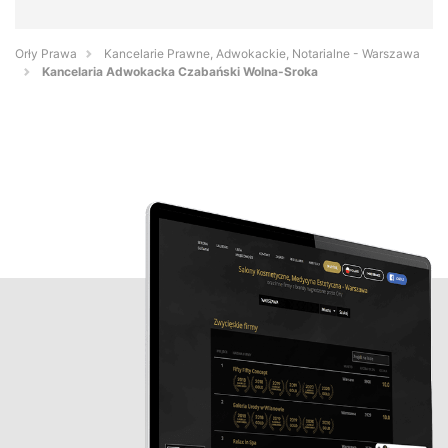
Orły Prawa
Kancelarie Prawne, Adwokackie, Notarialne - Warszawa
Kancelaria Adwokacka Czabański Wolna-Sroka