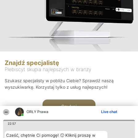
Znajdź specjalistę
Plebiscyt skupia najlepszych w branży
Szukasz specjalisty w pobliżu Ciebie? Sprawdź naszą
wyszukiwarkę. Korzystaj tylko z usług najlepszych!
Szukaj
ORŁY Prawa
Live chat
22:57
Cześć, chętnie Ci pomogę! 🙂 Kliknij proszę w