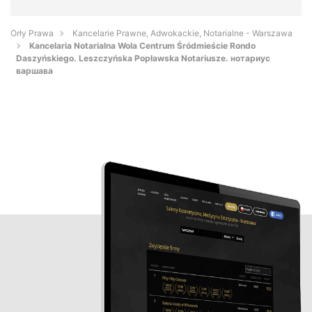
Orły Prawa
Kancelarie Prawne, Adwokackie, Notarialne - Warszawa
Kancelaria Notarialna Wola Centrum Śródmieście Rondo
Daszyńskiego. Leszczyńska Popławska Notariusze. нотариус
варшава