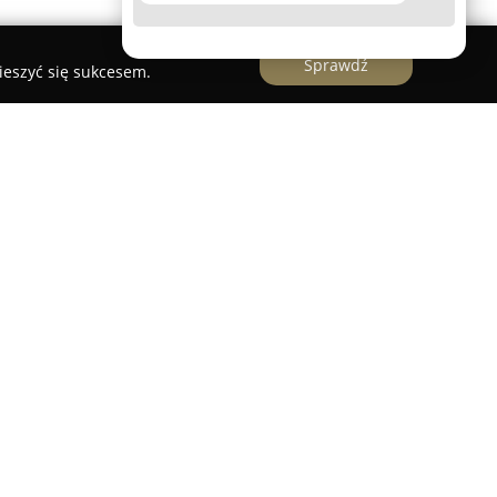
Sprawdź
ieszyć się sukcesem.
 Wrocławia znajduje się przy ulicy Lelewela 15
ościową obsługę prawną. Zespół tej kancelarii
prawie rodzinnym, obejmując sprawy dotyczące
i, alimentów, podziału majątku oraz zagadnień
k ustalanie kontaktów, władzy rodzicielskiej,
dzenia dzieci.
eroką praktykę w zakresie prawa spadkowego,
zenia, przyjęcia i odrzucenia spadku, jak również