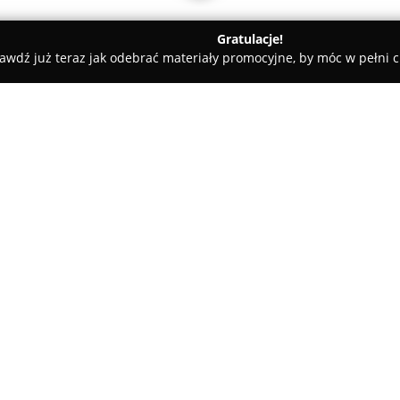
Gratulacje!
awdź już teraz jak odebrać materiały promocyjne, by móc w pełni c
arialne - Wrocław
Kancelaria Adwokacka PPKM Wrocław
ław
O firmie:
Kancelaria Adwokacka PPKM
z
lok. 27 i zapewnia klientom cał
wyróżnia się specjalizacją w 
małżeństw, rozwodów, separacj
związanych z dziećmi, takich ja
ojcostwa czy przypadki uprowa
Kancelaria posiada również sz
zajmując się sprawami dziedzic