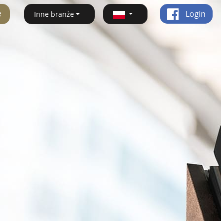
ę
Login
Inne branże