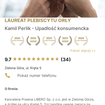
LAUREAT PLEBISCYTU ORŁY
Kamil Perlik - Upadłość konsumencka
Pokaż więcej >>
9.7
(34)
Zielona Góra, ul. Kręta 5
Pokaż numer telefonu
O firmie:
Kancelaria Prawna LIBERO Sp. z o.o. jest w Zielonej Górze,
a ściślej na ulicy Krętej 5. Szczególną uwagę zwraca na