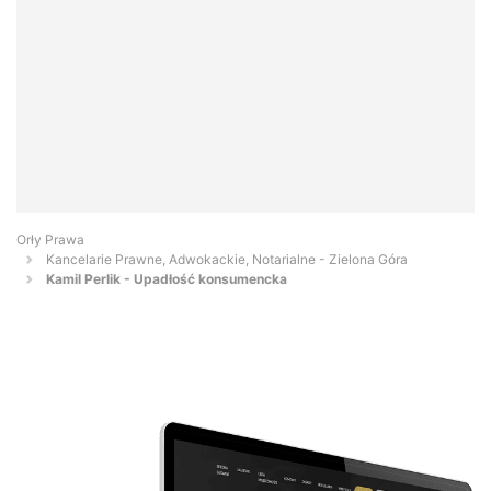
Orły Prawa
Kancelarie Prawne, Adwokackie, Notarialne - Zielona Góra
Kamil Perlik - Upadłość konsumencka