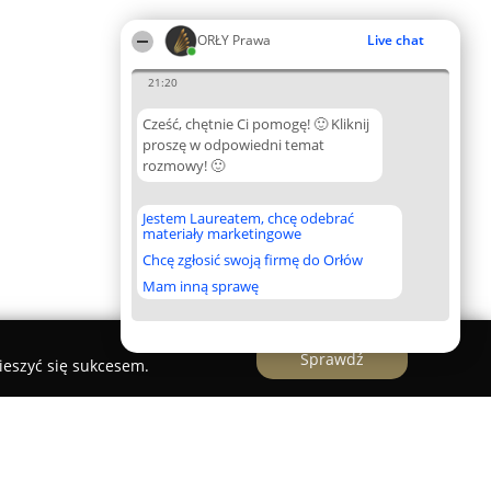
ORŁY Prawa
Live chat
21:20
Cześć, chętnie Ci pomogę! 🙂 Kliknij
proszę w odpowiedni temat
rozmowy! 🙂
Jestem Laureatem, chcę odebrać
materiały marketingowe
Chcę zgłosić swoją firmę do Orłów
Mam inną sprawę
Sprawdź
ieszyć się sukcesem.