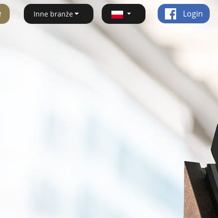
ę
Login
Inne branże