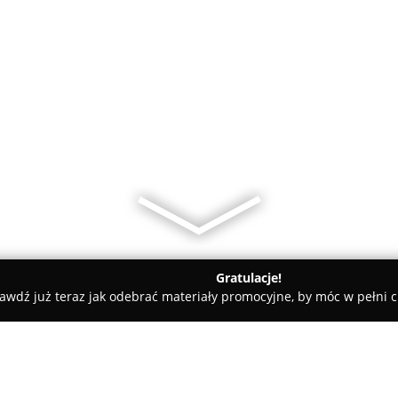
Gratulacje!
awdź już teraz jak odebrać materiały promocyjne, by móc w pełni c
rialne - Piaseczno
Kancelaria Prawna | Michał Chałupka