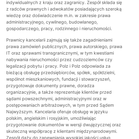
indywidualnych z kraju oraz zagranicy. Zespół składa się
z radców prawnych i adwokatów posiadających szeroką
wiedzę oraz doświadczenie m.in. w zakresie prawa
administracyjnego, cywilnego, budowlanego,
gospodarczego, pracy, rodzinnego i nieruchomości.
Prawnicy kancelarii zajmują się także zagadnieniami
prawa zamówień publicznych, prawa autorskiego, prawa
IT oraz sprawami transgranicznymi, w tym kwestiami
nabywania nieruchomości przez cudzoziemców czy
legalizacji pobytu i pracy. Polz i Polz odpowiada za
bieżącą obsługę przedsiębiorców, spółek, spółdzielni,
wspólnot mieszkaniowych, fundacji i stowarzyszeń,
przygotowuje dokumenty prawne, doradza
organizacyjnie, a także reprezentuje klientów przed
sądami powszechnymi, administracyjnymi oraz w
postępowaniach arbitrażowych, w tym przed Sądem
Najwyższym. Kancelaria oferuje obsługę w języku
polskim, angielskim i rosyjskim, umożliwiając
przygotowanie dokumentów w wersji dwujęzycznej oraz
skuteczną współpracę z klientami międzynarodowymi.
Zespół dąży do zapewniania wysokiej jakości usług,