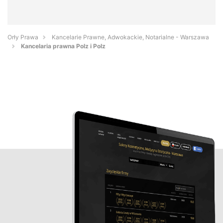
Orły Prawa
Kancelarie Prawne, Adwokackie, Notarialne - Warszawa
Kancelaria prawna Polz i Polz