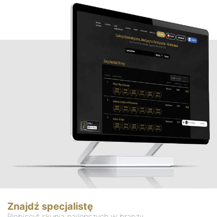
Znajdź specjalistę
Plebiscyt skupia najlepszych w branży