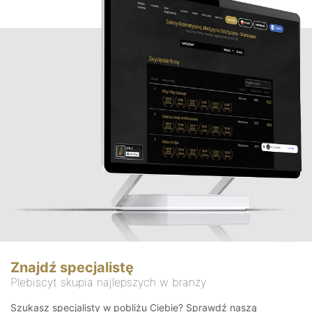
Znajdź specjalistę
Plebiscyt skupia najlepszych w branży
Szukasz specjalisty w pobliżu Ciebie? Sprawdź naszą