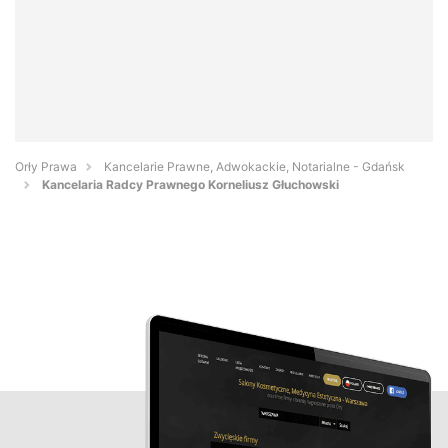
Orły Prawa
Kancelarie Prawne, Adwokackie, Notarialne - Gdańsk
Kancelaria Radcy Prawnego Korneliusz Głuchowski