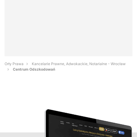
Orły Prawa
Kancelarie Prawne, Adwokackie, Notarialne - Wrocław
Centrum Odszkodowań