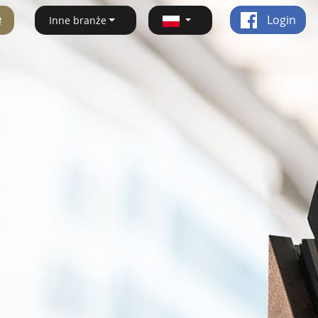
ę
Login
Inne branże