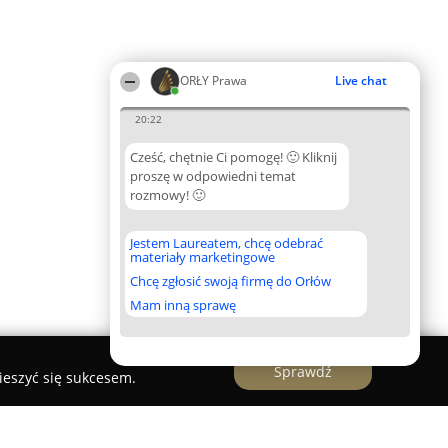
ORŁY Prawa
Live chat
20:22
Cześć, chętnie Ci pomogę! 🙂 Kliknij
proszę w odpowiedni temat
rozmowy! 🙂
Jestem Laureatem, chcę odebrać
materiały marketingowe
Chcę zgłosić swoją firmę do Orłów
Mam inną sprawę
Sprawdź
ieszyć się sukcesem.