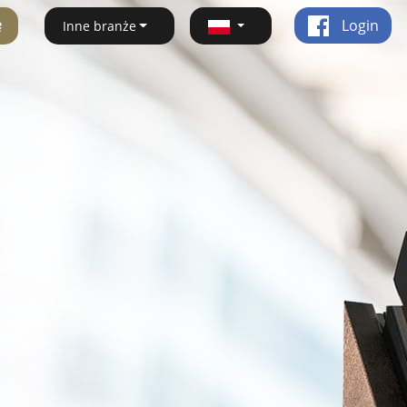
ę
Login
Inne branże