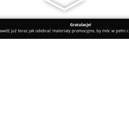
Gratulacje!
awdź już teraz jak odebrać materiały promocyjne, by móc w pełni c
rialne - Poznań
Kancelaria Radcy Prawnego Krzysztof Westfal
f Westfal
O firmie:
Kancelaria Radcy Prawnego Kr
funkcjonuje jako firma prawnic
przewodnictwem radcy prawneg
wsparcie prawne zarówno klien
Kancelaria skupia się na różn
zamówieniach publicznych, pra
spadkowym.