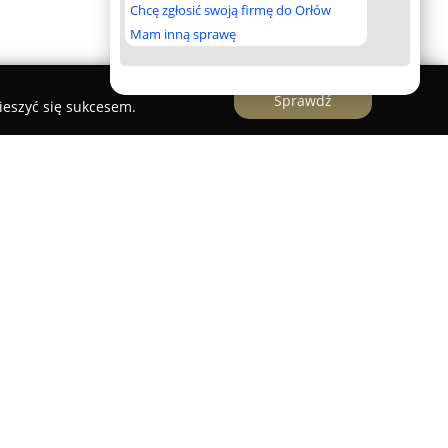
Chcę zgłosić swoją firmę do Orłów
Mam inną sprawę
Sprawdź
ieszyć się sukcesem.
zysztof Westfal
, z siedzibą w Poznaniu,
za oferująca szeroki zakres usług prawnych. Pod
o Krzysztofa Westfala, placówka świadczy
tom indywidualnym, jak i przedsiębiorcom.
ych dziedzinach prawa, w tym korporacyjnym,
wie pracy, a także prawie rodzinnym i