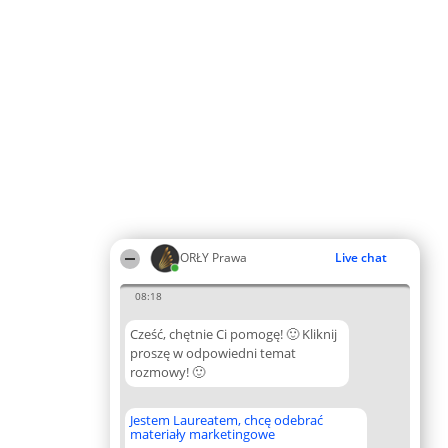
ORŁY Prawa
Live chat
08:18
Cześć, chętnie Ci pomogę! 🙂 Kliknij
proszę w odpowiedni temat
rozmowy! 🙂
Jestem Laureatem, chcę odebrać
materiały marketingowe